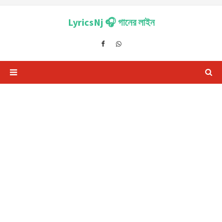
LyricsNj 🎧 গানের লাইন