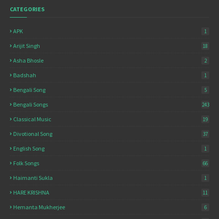
CATEGORIES
APK
1
Arijit Singh
18
Asha Bhosle
2
Badshah
1
Bengali Song
5
Bengali Songs
243
Classical Music
19
Divotional Song
37
English Song
1
Folk Songs
66
Haimanti Sukla
1
HARE KRISHNA
11
Hemanta Mukherjee
6