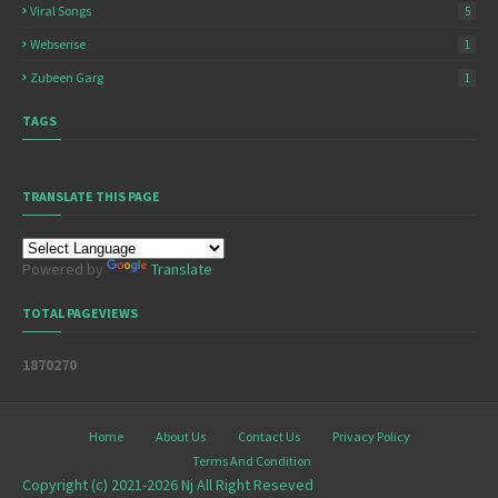
Viral Songs
5
Webserise
1
Zubeen Garg
1
TAGS
TRANSLATE THIS PAGE
Powered by
Translate
TOTAL PAGEVIEWS
1
8
7
0
2
7
0
Home
About Us
Contact Us
Privacy Policy
Terms And Condition
Copyright (c) 2021-2026
Nj
All Right Reseved