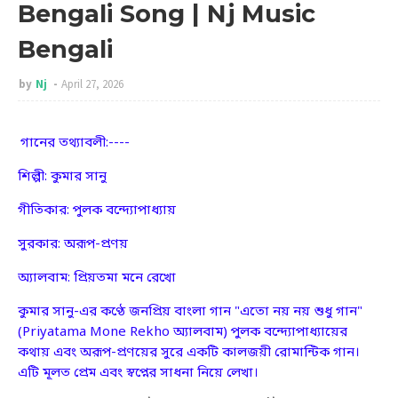
Bengali Song | Nj Music
Bengali
by
Nj
April 27, 2026
গানের তথ্যাবলী:----
শিল্পী: কুমার সানু
গীতিকার: পুলক বন্দ্যোপাধ্যায়
সুরকার: অরূপ-প্রণয়
অ্যালবাম: প্রিয়তমা মনে রেখো
কুমার সানু-এর কণ্ঠে জনপ্রিয় বাংলা গান "এতো নয় নয় শুধু গান"
(Priyatama Mone Rekho অ্যালবাম) পুলক বন্দ্যোপাধ্যায়ের
কথায় এবং অরূপ-প্রণয়ের সুরে একটি কালজয়ী রোমান্টিক গান।
এটি মূলত প্রেম এবং স্বপ্নের সাধনা নিয়ে লেখা।