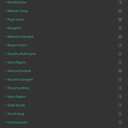
Parikhit Bala
3
Patriotic Song
11
Pujor Gaan
22
Raag(রাগ)
6
Rabindra Sangeet
23
Rupam Islam
2
Sandha Mukharjee
1
Sanu Nigam
1
Shreya Ghoshal
10
Shyama Sangeet
1
Shyamal Mitra
2
Sonu Nigum
3
Subir Nandi
1
Tamil Song
1
Udit Narayan
1