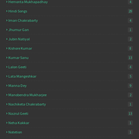
Hemonta Mukhapadhay
4
Hindi Songs
29
Iman Chakrabarty
4
Jhumur Gan
1
Jubin Natiyal
2
Kishore Kumar
8
Kumar Sanu
13
Lalon Geeti
4
Lata Mangeshkar
5
Manna Dey
9
Manobendra Mukharjee
2
Nachiketa Chakrabarty
1
Nazrul Geeti
13
Neha Kakkar
1
Notetion
1